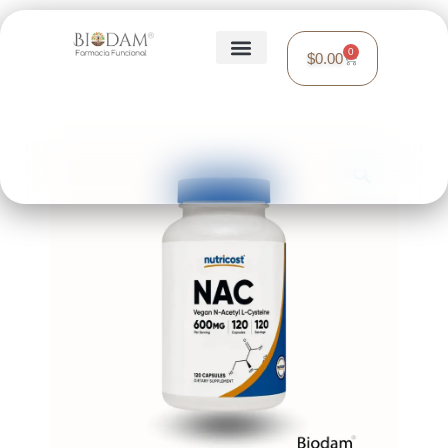
0
$
0.00