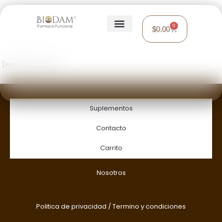
0
$
0.00
[wishsuite_table]
Suplementos
Contacto
Carrito
Nosotros
Politica de privacidad
/
Termino y condiciones