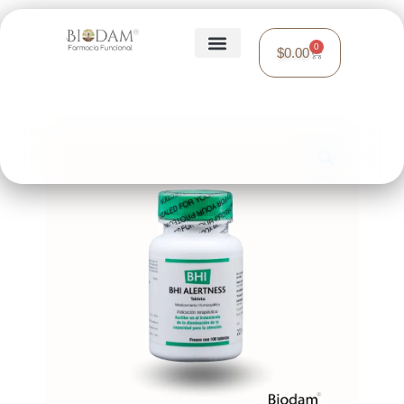
0
$
0.00