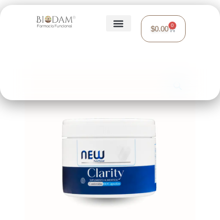
0
$
0.00