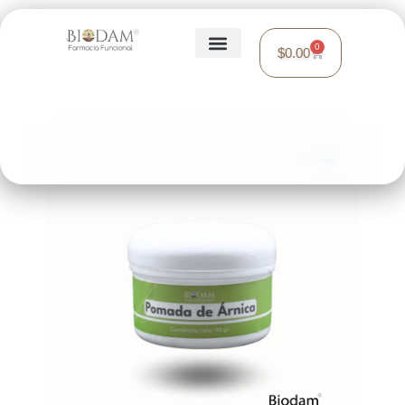
0
$
0.00