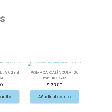
s
ULA 60 ml
POMADA CALÉNDULA 120
AM
mg BIODAM
00
$
120.00
carrito
Añadir al carrito