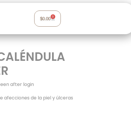
0
$
0.00
 CALÉNDULA
ER
seen after login
de afecciones de la piel y úlceras