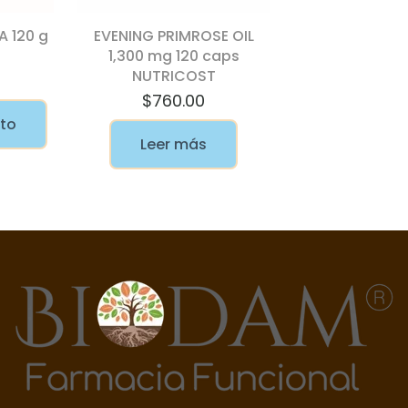
 120 g
EVENING PRIMROSE OIL
1,300 mg 120 caps
NUTRICOST
$
760.00
ito
Leer más